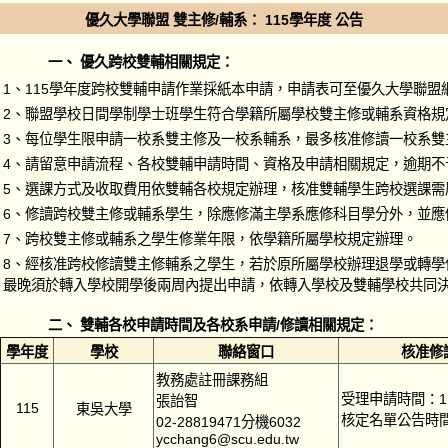
優久大學聯盟 雙主修/輔系： 115學年度 公告
一、 優久跨校雙輔相關規定：
1、115學年度跨校雙輔申請作業採紙本申請，申請表可至優久大學聯
2、聯盟學校日間學制學士班學生符合學籍所屬學校雙主修或輔系資格
3、每位學生限申請一校系雙主修及一校系輔系，最多核准修讀一校系雙
4、請留意申請流程、各校雙輔申請時間、資格及申請相關規定，逾期不
5、選課方式及收取費用依雙輔各校規定辦理，核准雙輔學生跨校選課需
6、修讀跨校雙主修或輔系學生，除應修滿主學系應修科目學分外，並
7、跨校雙主修或輔系之學生修業年限，依學籍所屬學校規定辦理。
8、經核准跨校修讀雙主修輔系之學生，若於原所屬學校辦理退學或轉
最晚須於轉入學校開學後兩周內提出申請，依轉入學校及雙輔學校共同
二、 雙輔各校申請時間及各校系申請/修讀相關規定：
學年度
學校
聯絡窗口
核准修
教務處註冊課務組
受理申請時間：11
張詒智
115
東吳大學
核定名單公告時間
02-28819471分機6032
ycchang6@scu.edu.tw